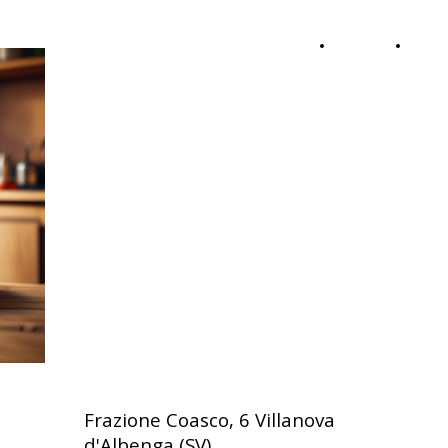
Onda
HOME
ABOU
Calabra
Info &
Contatti
Frazione Coasco, 6 Villanova
d'Albenga (SV)